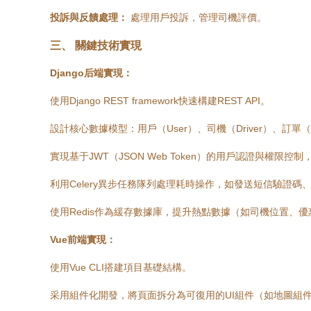
投訴與反饋處理：
處理用戶投訴，管理司機評價。
三、 關鍵技術實現
Django后端實現：
使用Django REST framework快速構建REST API。
設計核心數據模型：用戶（User）、司機（Driver）、訂單（Or
實現基于JWT（JSON Web Token）的用戶認證與權限控
利用Celery異步任務隊列處理耗時操作，如發送短信驗證碼
使用Redis作為緩存數據庫，提升熱點數據（如司機位置、
Vue前端實現：
使用Vue CLI搭建項目基礎結構。
采用組件化開發，將頁面拆分為可復用的UI組件（如地圖組