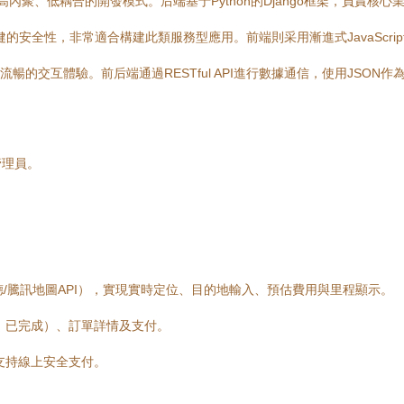
聚、低耦合的開發模式。后端基于Python的Django框架，負責核心業
，非常適合構建此類服務型應用。前端則采用漸進式JavaScript框架Vue.
的交互體驗。前后端通過RESTful API進行數據通信，使用JSON
管理員。
/騰訊地圖API），實現實時定位、目的地輸入、預估費用與里程顯示。
、已完成）、訂單詳情及支付。
支持線上安全支付。