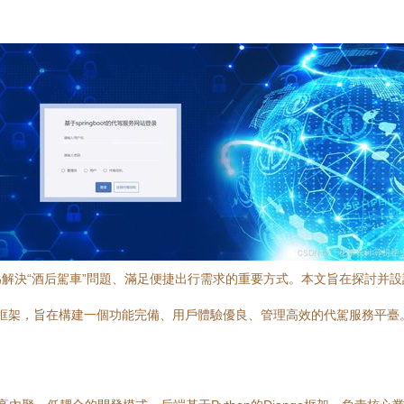
解決“酒后駕車”問題、滿足便捷出行需求的重要方式。本文旨在探討并
前端交互框架，旨在構建一個功能完備、用戶體驗優良、管理高效的代駕服務平臺