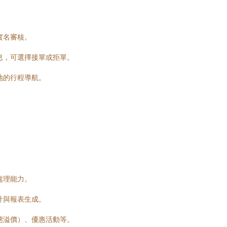
實名審核。
息，可選擇接單或拒單。
地的行程導航。
。
處理能力。
計與報表生成。
態溢價）、優惠活動等。