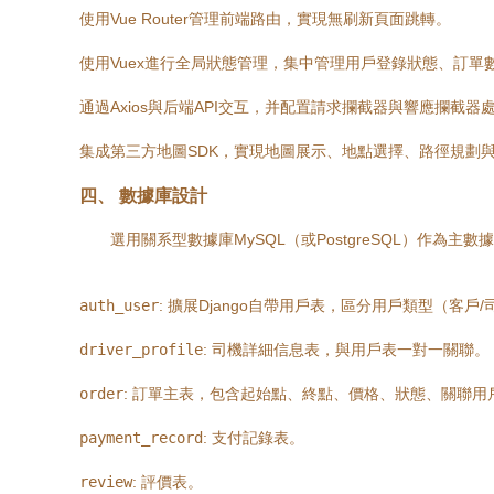
使用Vue Router管理前端路由，實現無刷新頁面跳轉。
使用Vuex進行全局狀態管理，集中管理用戶登錄狀態、訂單
通過Axios與后端API交互，并配置請求攔截器與響應攔截器
集成第三方地圖SDK，實現地圖展示、地點選擇、路徑規劃
四、 數據庫設計
選用關系型數據庫MySQL（或PostgreSQL）作
auth_user
: 擴展Django自帶用戶表，區分用戶類型（客戶/
driver_profile
: 司機詳細信息表，與用戶表一對一關聯。
order
: 訂單主表，包含起始點、終點、價格、狀態、關聯用
payment_record
: 支付記錄表。
review
: 評價表。