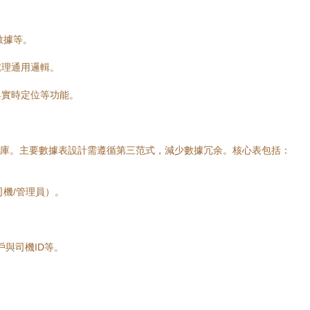
數據等。
處理通用邏輯。
與實時定位等功能。
為主數據庫。主要數據表設計需遵循第三范式，減少數據冗余。核心表包括：
司機/管理員）。
戶與司機ID等。