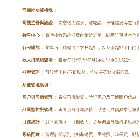
司機端功能模塊：
司機注冊與認證：
提交個人信息、駕駛證、車輛信息等進行
接單中心：
實時接收系統派發的附近訂單，顯示訂單基本信
行程導航：
接單后一鍵導航至客戶起點，以及從起點至目的
收入與業績查看：
查看每日/每周/每月的收入明細與統計。
狀態管理：
可設置上班/下班狀態，控制是否接收新訂單。
后臺管理模塊：
用戶與司機管理：
審核司機資質，管理用戶及司機賬戶信息
訂單監控與管理：
查看所有訂單詳情、狀態，具備異常訂單
財務統計：
對平臺流水、司機收入、交易傭金等進行多維統
系統配置：
管理計價規則（如基礎費、里程費、時長費、動