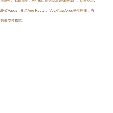
務邏輯、數據模型、API接口提供以及數據庫操作。Django以
js，配合Vue Router、Vuex以及Axios等生態庫，構
作為數據交換格式。