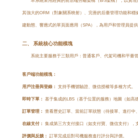
本系統采用經典的前后端分離架構（B/S架構），以實現高內
其強大的ORM（對象關系映射）、完善的后臺管理功能和穩健的安全性
建動態、響應式的單頁面應用（SPA），為用戶和管理員提供流暢
二、 系統核心功能模塊
系統主要服務于三類用戶：普通客戶、代駕司機和平臺
客戶端功能模塊：
用戶注冊與登錄：
支持手機號驗證、微信授權等多種方式。
即時下單：
基于集成的LBS（基于位置的服務）地圖（如高德
訂單管理：
查看歷史訂單、當前訂單狀態（待接單、進行中
在線支付：
集成第三方支付接口（如支付寶、微信支付），
評價與反饋：
訂單完成后對司機服務進行評分與評價。