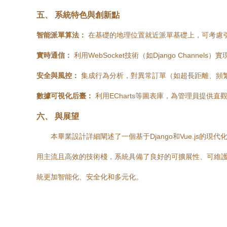
五、 系統特色與創新點
智能派單算法：
在基礎的地理位置就近派單基礎上，可考慮
實時通信：
利用WebSocket技術（如Django Chan
安全與風控：
集成行為分析，對異常訂單（如超長距離、頻
數據可視化后臺：
利用ECharts等圖表庫，為管理員提供
六、 與展望
本畢業設計詳細闡述了一個基于Django和Vue.j
用主流且高效的技術棧，系統具備了良好的可擴展性、可維護
統更加智能化、安全化和多元化。