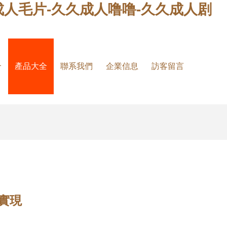
成人毛片-久久成人噜噜-久久成人剧
介
產品大全
聯系我們
企業信息
訪客留言
與實現