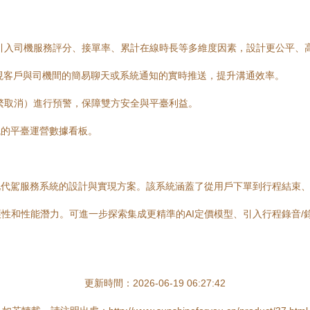
引入司機服務評分、接單率、累計在線時長等多維度因素，設計更公平、
nels）實現客戶與司機間的簡易聊天或系統通知的實時推送，提升溝通效率。
繁取消）進行預警，保障雙方安全與平臺利益。
直觀的平臺運營數據看板。
s的現代化代駕服務系統的設計與實現方案。該系統涵蓋了從用戶下單到行程結
性和性能潛力。可進一步探索集成更精準的AI定價模型、引入行程錄音/
更新時間：2026-06-19 06:27:42